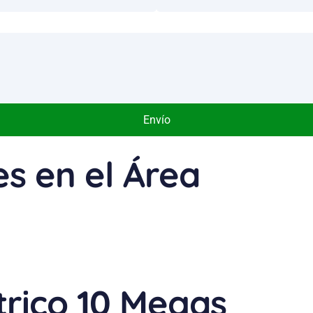
Envío
es en el Área
Inalámbrico Asimétrico
trico 10 Megas