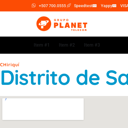
+507 700.0555
Speedtest
Yappy
VIS
Item #1
Item #2
Item #3
CHiriquí
Distrito de Sa