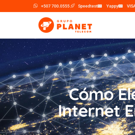
+507 700.0555
Speedtest
Yappy
VIS
Item #1
Item #2
Item #3
Cómo Ele
Internet 