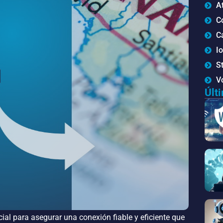
At
C
C
I
St
V
Últ
cial para asegurar una conexión fiable y eficiente que