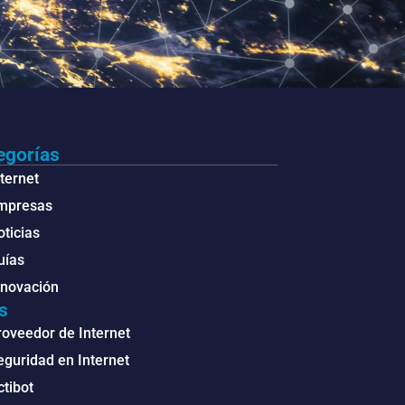
egorías
ternet
mpresas
ticias
uías
nnovación
s
roveedor de Internet
eguridad en Internet
ctibot