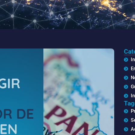
Cat
In
E
No
G
I
Tag
P
S
A