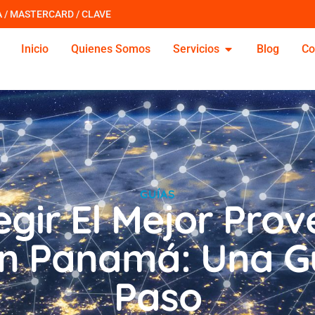
A / MASTERCARD / CLAVE
Inicio
Quienes Somos
Servicios
Blog
Co
GUÍAS
gir El Mejor Pro
En Panamá: Una G
Paso