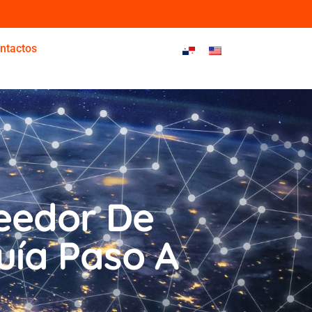
ntactos
veedor De
uía Paso A