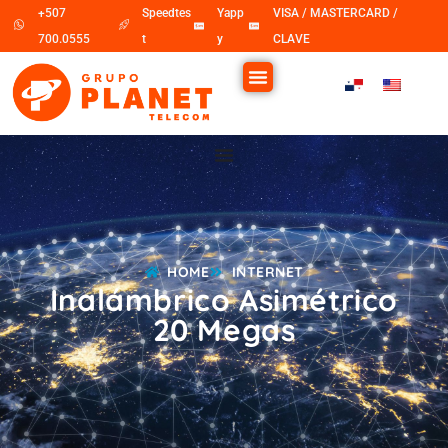
+507
Speedtes
Yapp
VISA / MASTERCARD /
700.0555
t
y
CLAVE
HOME
INTERNET
Inalámbrico Asimétrico
20 Megas