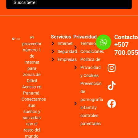
Suscríbete
Contact
Servicios
Privacidad
El
Internet
Términos y
+507
proveedor
número 1
Seguridad
Condiciones
700.05
de
Empresas
Política de
Internet
Privacidad
para
zonas de
y Cookies
Difícil
Prevención
Acceso en
de
Panamá.
Conectamos
pornografía
sus
infantil y
sueños y
controles
sus vidas
parentales
con el
resto del
mundo